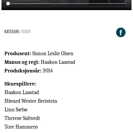
F
KATEGORI:
Video
Produsent:
Simon Leslie Olsen
Manus og regi:
Haakon Laastad
Produksjonsår:
2014
Skuespillere:
Haakon Laastad
Håvard Wester Breistein
Linn Sæbø
Therese Saltvedt
Tore Hammerø