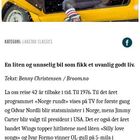
F
KATEGORI:
Laastad Classics
En liten og unnselig bil som fikk et uvanlig godt liv.
Tekst: Benny Christensen / Broom.no
La oss reise 42 år tilbake i tid. Til 1976. Til det året
programmet «Norge rundt» vises på TV for første gang
og Odvar Nordli blir statsminister i Norge, mens Jimmy
Carter blir valgt til president i USA. Det er også det året
bandet Wings topper hitlistene med låten «Silly love
songs» og Ivar Formo vinner OL-gull på 5-mila i