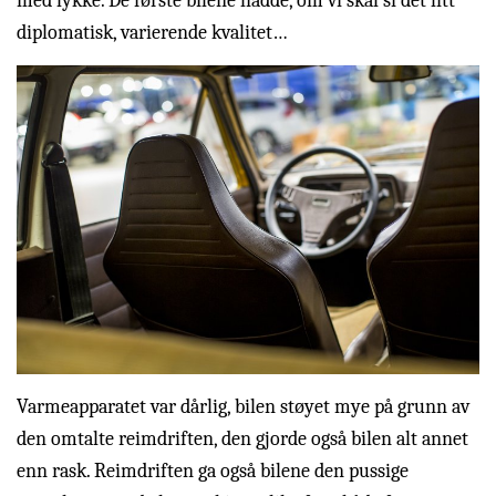
med lykke. De første bilene hadde, om vi skal si det litt
diplomatisk, varierende kvalitet…
Varmeapparatet var dårlig, bilen støyet mye på grunn av
den omtalte reimdriften, den gjorde også bilen alt annet
enn rask. Reimdriften ga også bilene den pussige