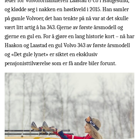
leder for Volvoforhandleren Laastad & Co i Haugesund,
og klødde seg i nakken en høstkveld i 2015. Han samler
på gamle Volvoer, det han tenkte på nå var at det skulle
vært litt artig å ha 343. Gjerne av første årsmodell og
gjerne en gul en. For å gjøre en lang historie kort – nå har
Haakon og Laastad en gul Volvo 343 av første årsmodell
og «Det gule lynet» er siktet en eksklusiv
pensjonisttilværelse som er få andre biler forunt.