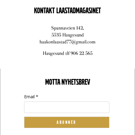
KONTAKT LAASTADMAGASINET
Spannaveien 142,
5535 Haugesund
haakonlaastad77@gmail.com
Haugesund tlf 906 22 565
MOTTA NYHETSBREV
Email *