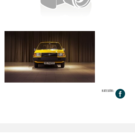
KATEGORI:
Fa