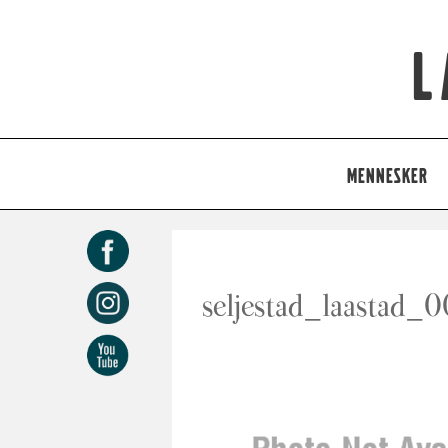
L
MENNESKER
seljestad_laastad_