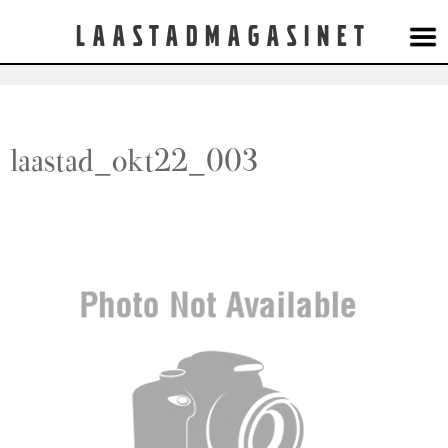
Laastadmagasinet
laastad_okt22_003