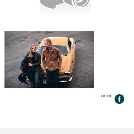
KATEGORI:
Fa