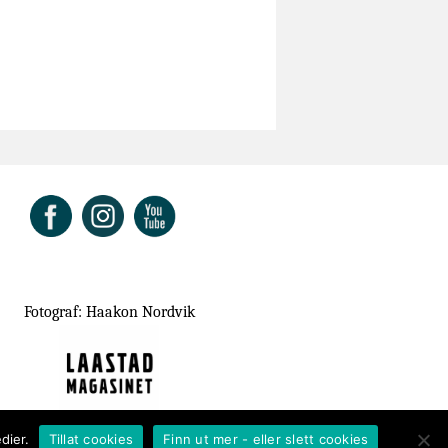
ok
Fotograf: Haakon Nordvik
dier.
Tillat cookies
Finn ut mer - eller slett cookies