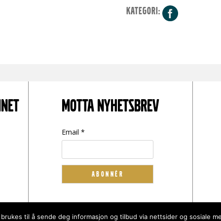
KATEGORI:
Facebo
INET
MOTTA NYHETSBREV
Email *
 brukes til å sende deg informasjon og tilbud via nettsider og sosiale me