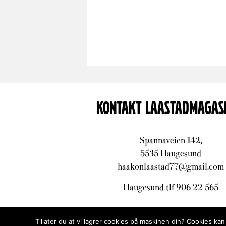
KONTAKT LAASTADMAGAS
Spannaveien 142,
5535 Haugesund
haakonlaastad77@gmail.com
Haugesund tlf 906 22 565
Tillater du at vi lagrer cookies på maskinen din? Cookies kan