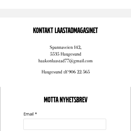
KONTAKT LAASTADMAGASINET
Spannaveien 142,
5535 Haugesund
haakonlaastad77@gmail.com
Haugesund tlf 906 22 565
MOTTA NYHETSBREV
Email *