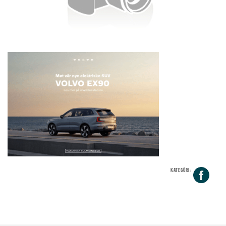
KATEGORI:
Fa