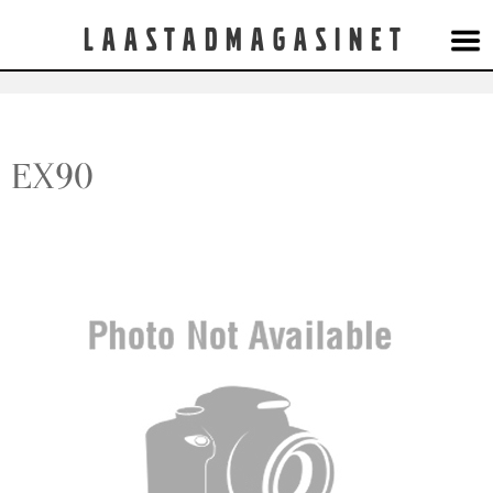
Laastadmagasinet
EX90