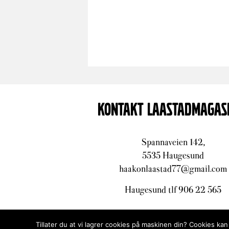
KONTAKT LAASTADMAGAS
Spannaveien 142,
5535 Haugesund
haakonlaastad77@gmail.com
Haugesund tlf 906 22 565
Tillater du at vi lagrer cookies på maskinen din? Cookies kan