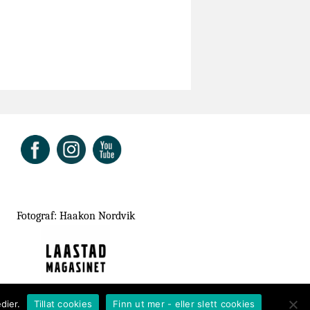
ok
Fotograf: Haakon Nordvik
dier.
Tillat cookies
Finn ut mer - eller slett cookies