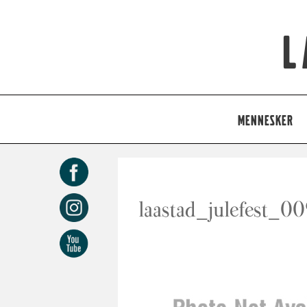
L
MENNESKER
laastad_julefest_0