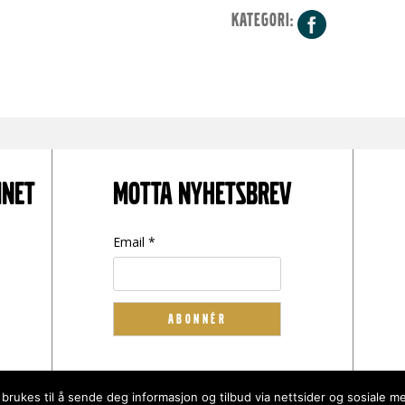
KATEGORI:
Facebo
INET
MOTTA NYHETSBREV
Email *
 brukes til å sende deg informasjon og tilbud via nettsider og sosiale me