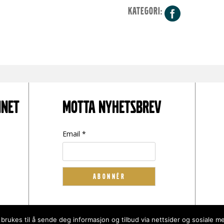
KATEGORI:
Facebo
INET
MOTTA NYHETSBREV
Email *
 brukes til å sende deg informasjon og tilbud via nettsider og sosiale me