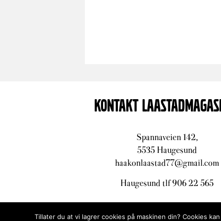
KONTAKT LAASTADMAGAS
Spannaveien 142,
5535 Haugesund
haakonlaastad77@gmail.com
Haugesund tlf 906 22 565
Tillater du at vi lagrer cookies på maskinen din? Cookies kan