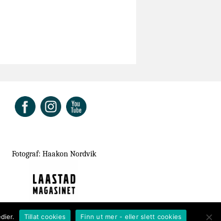
ok
Fotograf: Haakon Nordvik
dier.
Tillat cookies
Finn ut mer - eller slett cookies