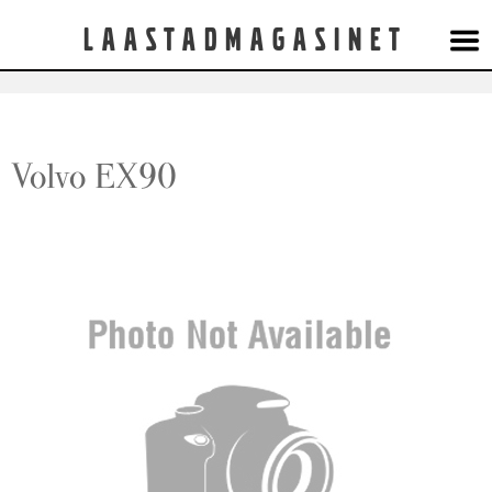
Laastadmagasinet
Volvo EX90