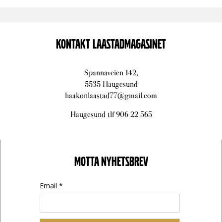
KONTAKT LAASTADMAGASINET
Spannaveien 142,
5535 Haugesund
haakonlaastad77@gmail.com
Haugesund tlf 906 22 565
MOTTA NYHETSBREV
Email *