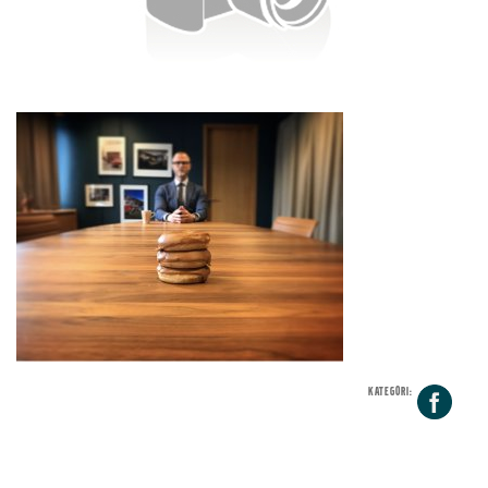
KATEGORI:
Fa