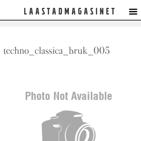
Laastadmagasinet
techno_classica_bruk_005