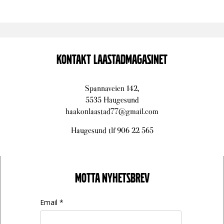
KONTAKT LAASTADMAGASINET
Spannaveien 142,
5535 Haugesund
haakonlaastad77@gmail.com
Haugesund tlf 906 22 565
MOTTA NYHETSBREV
Email *