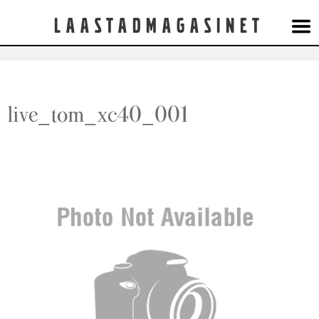
Laastadmagasinet
live_tom_xc40_001