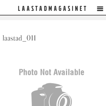
Laastadmagasinet
laastad_011