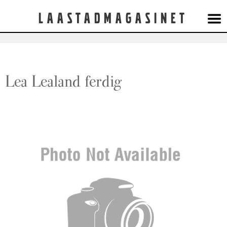
Laastadmagasinet
Lea Lealand ferdig