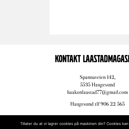
KONTAKT LAASTADMAGAS
Spannaveien 142,
5535 Haugesund
haakonlaastad77@gmail.com
Haugesund tlf 906 22 565
Tillater du at vi lagrer cookies på maskinen din? Cookies kan