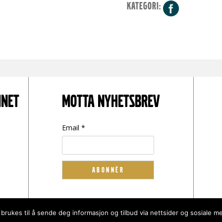
KATEGORI:
Facebo
INET
MOTTA NYHETSBREV
Email *
 brukes til å sende deg informasjon og tilbud via nettsider og sosiale me