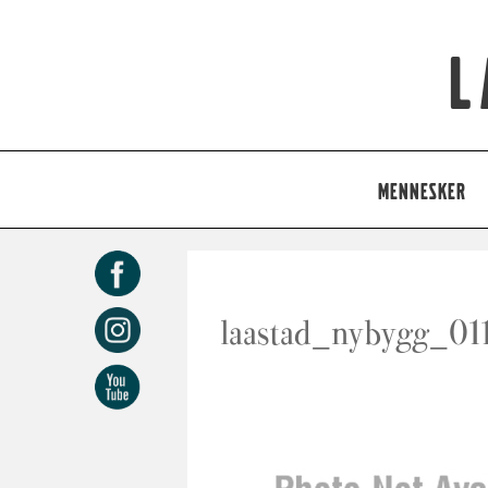
L
MENNESKER
laastad_nybygg_01