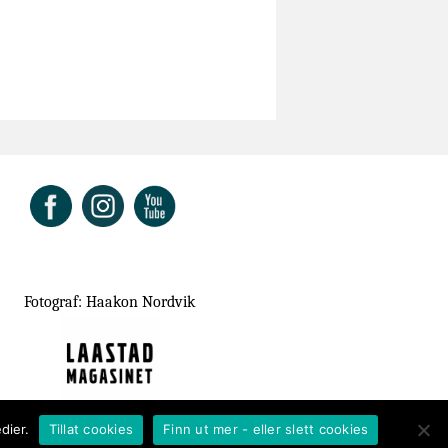
ok
Fotograf: Haakon Nordvik
dier.
Tillat cookies
Finn ut mer - eller slett cookies