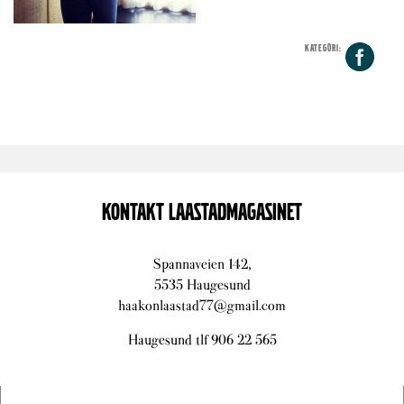
KATEGORI:
Fa
KONTAKT LAASTADMAGASINET
Spannaveien 142,
5535 Haugesund
haakonlaastad77@gmail.com
Haugesund tlf 906 22 565