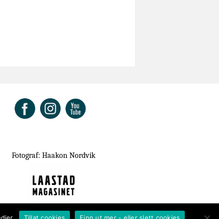
ok
Fotograf: Haakon Nordvik
dier.
Tillat cookies
Finn ut mer - eller slett cookies