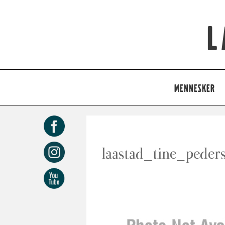
L
MENNESKER
laastad_tine_peder