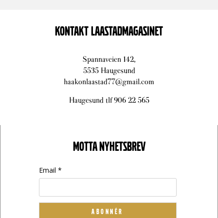
KONTAKT LAASTADMAGASINET
Spannaveien 142,
5535 Haugesund
haakonlaastad77@gmail.com
Haugesund tlf 906 22 565
MOTTA NYHETSBREV
Email *