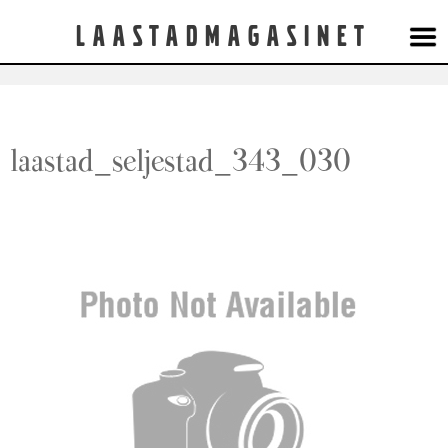
Laastadmagasinet
laastad_seljestad_343_030