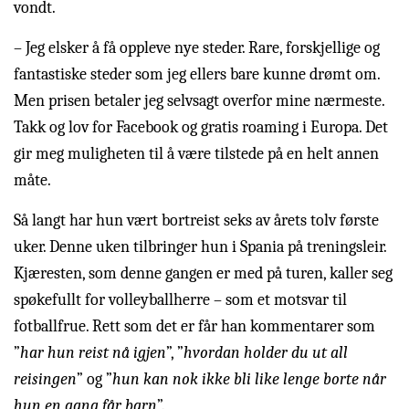
vondt.
– Jeg elsker å få oppleve nye steder. Rare, forskjellige og
fantastiske steder som jeg ellers bare kunne drømt om.
Men prisen betaler jeg selvsagt overfor mine nærmeste.
Takk og lov for Facebook og gratis roaming i Europa. Det
gir meg muligheten til å være tilstede på en helt annen
måte.
Så langt har hun vært bortreist seks av årets tolv første
uker. Denne uken tilbringer hun i Spania på treningsleir.
Kjæresten, som denne gangen er med på turen, kaller seg
spøkefullt for volleyballherre – som et motsvar til
fotballfrue. Rett som det er får han kommentarer som
”
har hun reist nå igjen
”, ”
hvordan holder du ut all
reisingen
” og ”
hun kan nok ikke bli like lenge borte når
hun en gang får barn
”.