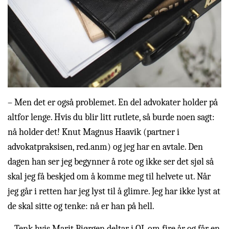
– Men det er også problemet. En del advokater holder på
altfor lenge. Hvis du blir litt rutlete, så burde noen sagt:
nå holder det! Knut Magnus Haavik (partner i
advokatpraksisen, red.anm) og jeg har en avtale. Den
dagen han ser jeg begynner å rote og ikke ser det sjøl så
skal jeg få beskjed om å komme meg til helvete ut. Når
jeg går i retten har jeg lyst til å glimre. Jeg har ikke lyst at
de skal sitte og tenke: nå er han på hell.
– Tenk hvis Marit Bjørgen deltar i OL om fire år og får en