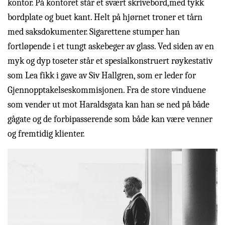
kontor. På kontoret står et svært skrivebord,med tykk
bordplate og buet kant. Helt på hjørnet troner et tårn
med saksdokumenter. Sigarettene stumper han
fortløpende i et tungt askebeger av glass. Ved siden av en
myk og dyp toseter står et spesialkonstruert røykestativ
som Lea fikk i gave av Siv Hallgren, som er leder for
Gjennopptakelseskommisjonen. Fra de store vinduene
som vender ut mot Haraldsgata kan han se ned på både
gågate og de forbipasserende som både kan være venner
og fremtidig klienter.