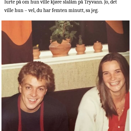
lurte på om hun ville kjøre slalåm på Tryvann. Jo, det
ville hun – vel, du har femten minutt, sa jeg.