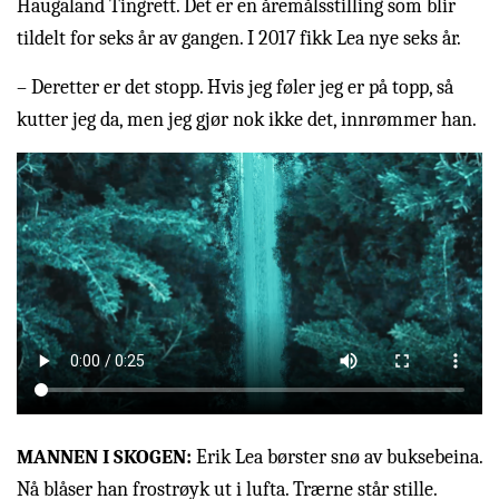
Haugaland Tingrett. Det er en åremålsstilling som blir
tildelt for seks år av gangen. I 2017 fikk Lea nye seks år.
– Deretter er det stopp. Hvis jeg føler jeg er på topp, så
kutter jeg da, men jeg gjør nok ikke det, innrømmer han.
MANNEN I SKOGEN:
Erik Lea børster snø av buksebeina.
Nå blåser han frostrøyk ut i lufta. Trærne står stille.