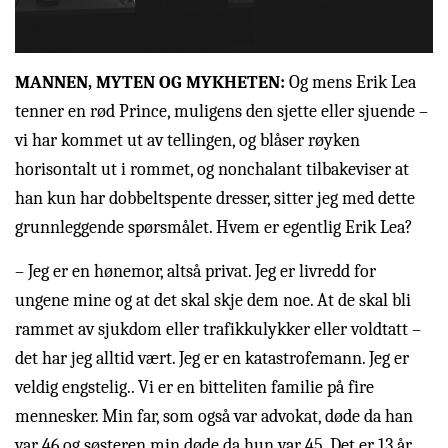
MANNEN, MYTEN OG MYKHETEN:
Og mens Erik Lea
tenner en rød Prince, muligens den sjette eller sjuende –
vi har kommet ut av tellingen, og blåser røyken
horisontalt ut i rommet, og nonchalant tilbakeviser at
han kun har dobbeltspente dresser, sitter jeg med dette
grunnleggende spørsmålet. Hvem er egentlig Erik Lea?
– Jeg er en hønemor, altså privat. Jeg er livredd for
ungene mine og at det skal skje dem noe. At de skal bli
rammet av sjukdom eller trafikkulykker eller voldtatt –
det har jeg alltid vært. Jeg er en katastrofemann. Jeg er
veldig engstelig.. Vi er en bitteliten familie på fire
mennesker. Min far, som også var advokat, døde da han
var 46 og søsteren min døde da hun var 45. Det er 13 år