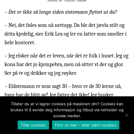
Kunst av Simon Næsse
– Det er ikke så lenge siden sistemann flyttet ut da?
– Nei, det føles som nå nettopp. Da ble det jævla stilt og
drita kjedelig, sier Erik Lea og ler en latter som smeller i
hele kontoret.
– Jeg elsker når det er leven, når det er folk i huset. Jeg og
kona har det jo kjempebra, men nå sitter vi der og glor.
Ser på tv og drikker og jeg røyker.
– Eldstemann er som sagt 30 – hvor er de 30 årene nå,
hvor har de blitt av? Jeg fatter det ikke! Jeg husker
selvsagt mye. Barnehage, ungdomsskole, gymnas, og alt
Tillater du at vi lagrer cookies på maskinen din? Cookies kan
brukes til å sende deg informasjon og tilbud via nettsider og
det der – men det er jo bare sånn, sier Erik og knipser i
sosiale medier.
røyken.
Tillat cookies
Finn ut mer - eller slett cookies