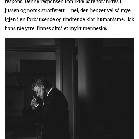
respons. Denne responsen kan ikke bare forankres i
jussen og norsk strafferett – nei, den henger vel så mye
igjen i en forbausende og tindrende klar humanisme. Bak
hans råe ytre, finnes altså et mykt menneske.